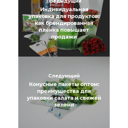
Предыдущий
Индивидуальная
упаковка для продуктов:
как брендированная
плёнка повышает
продажи
Следующий
Конусные пакеты оптом:
преимущества для
упаковки салата и свежей
зелени