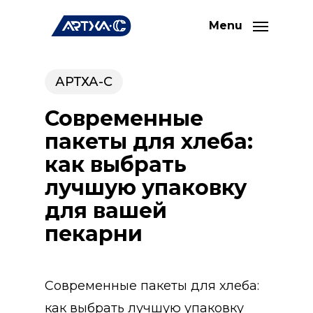
Skip
Menu
to
main
content
АРТХА-С
Современные
пакеты для хлеба:
как выбрать
лучшую упаковку
для вашей
пекарни
Современные пакеты для хлеба:
как выбрать лучшую упаковку