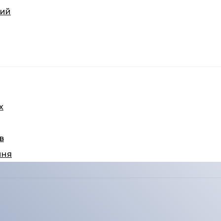
вий
х
в
ння