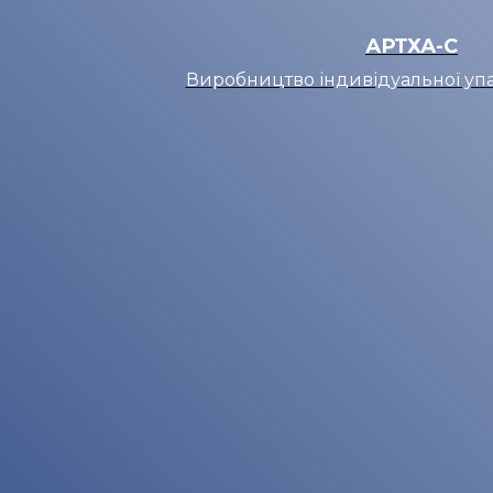
АРТХА-С
Виробництво індивідуальної упа