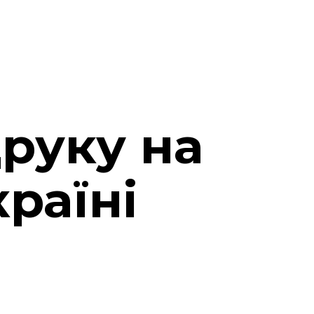
друку на
раїні