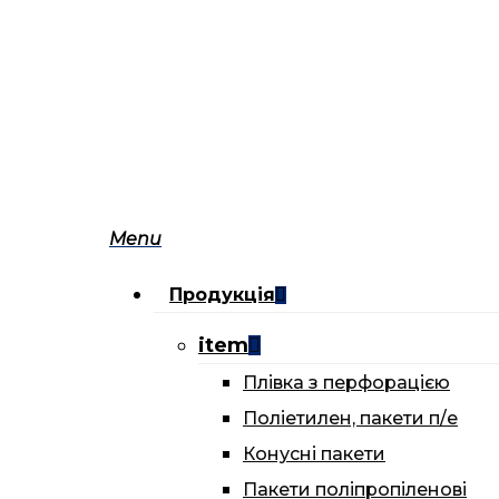
Skip
to
main
content
Menu
Продукція
item
Плівка з перфорацією
Поліетилен, пакети п/е
Конусні пакети
Пакети поліпропіленові