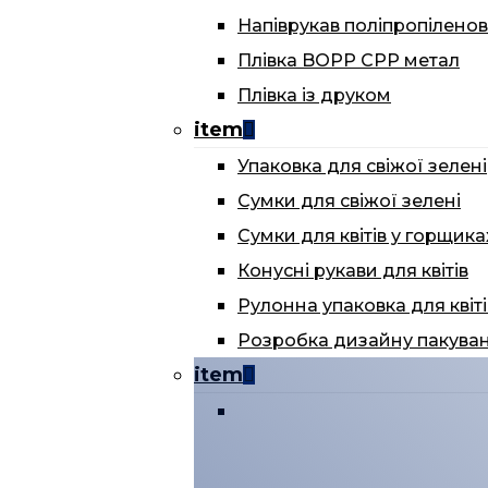
Напіврукав поліпропілено
Плівка BOPP CPP метал
Плівка із друком
item
Упаковка для свіжої зелені
Сумки для свіжої зелені
Сумки для квітів у горщика
Конусні рукави для квітів
Рулонна упаковка для квіті
Розробка дизайну пакува
item