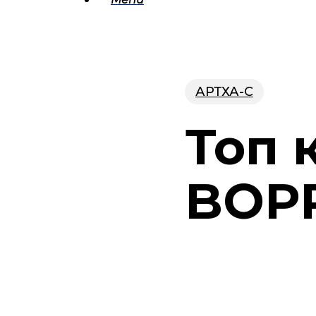
АРТХА-С
Топ 
BOPP