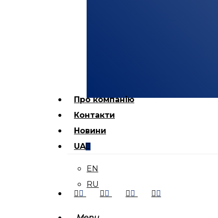
Про компанію
Контакти
Новини
UA
EN
RU
facebook
instagram
phone
email
Menu