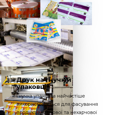
Друк на гнучкій
упаковці
Гнучка упаковка найчастіше
використовується для фасування
продуктів харчової та нехарчової