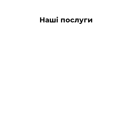
Наші послуги
Упаковка для свіжої
зелені