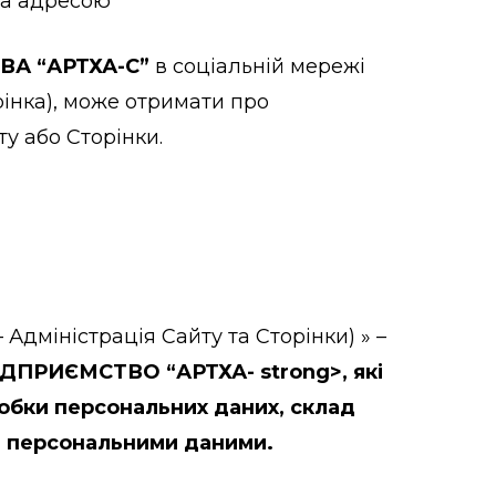
за адресою
А “АРТХА-С”
в соціальній мережі
рінка), може отримати про
у або Сторінки.
– Адміністрація Сайту та Сторінки) » –
ДПРИЄМСТВО “АРТХА- strong>, які
робки персональних даних, склад
 з персональними даними.