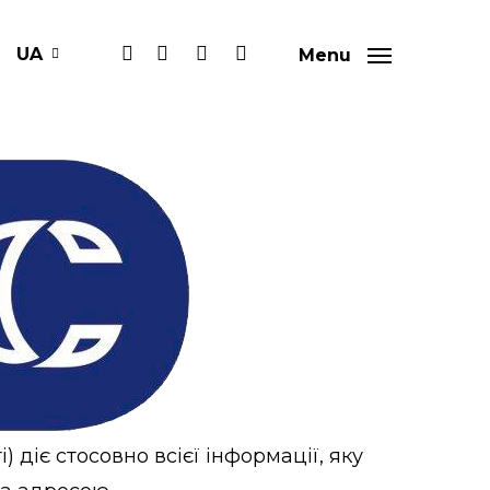
facebook
instagram
phone
email
UA
Menu
 діє стосовно всієї інформації, яку