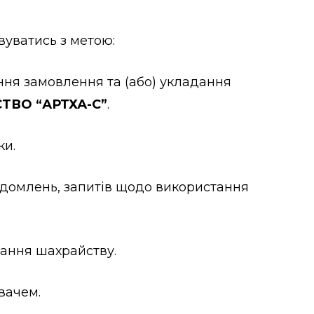
вуватись з метою:
ення замовлення та (або) укладання
ТВО “АРТХА-С”
.
ки.
відомлень, запитів щодо використання
гання шахрайству.
вачем.