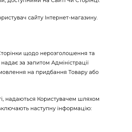
и, доступними на Сайті чи Сторінці.
Користувач сайту Інтернет-магазину.
о Сторінки щодо нерозголошення та
надає за запитом Адміністрації
замовлення на придбання Товару або
сті, надаються Користувачем шляхом
 включають наступну інформацію: