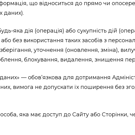
 інформація, що відноситься до прямо чи опосер
х даних).
 будь-яка дія (операція) або сукупність дій (опе
 або без використання таких засобів з персон
зберігання, уточнення (оновлення, зміна), вил
соблення, блокування, видалення, знищення пе
их даних» — обов’язкова для дотримання Адміні
их, вимога не допускати їх поширення без зго
 – особа, яка має доступ до Сайту або Сторінки, 