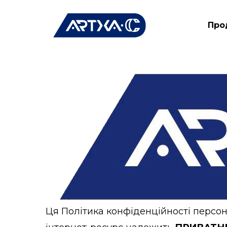
Skip
to
Про
main
content
Ця Політика конфіденційності персона