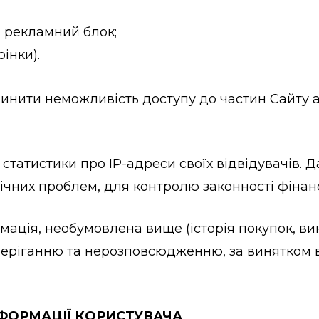
 рекламний блок;
інки).
чинити неможливість доступу до частин Сайту а
р статистики про IP-адреси своїх відвідувачів.
ічних проблем, для контролю законності фінан
мація, необумовлена вище (історія покупок, ви
еріганню та нерозповсюдженню, за винятком вип
НФОРМАЦІЇ КОРИСТУВАЧА