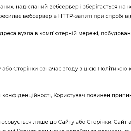
 даних, надісланий вебсервер і зберігається на 
есилає вебсервер в HTTP-запиті при спробі від
 адреса вузла в комп’ютерній мережі, побудовані
у або Сторінки означає згоду з цією Політикою
ики конфіденційності, Користувач повинен прип
стосовується лише до Сайту або Сторінки. Сайт