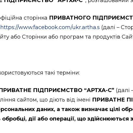
 ПІДПРИЄМСТВО “АРТХА-С”
, розташований 
 офіційна сторінка
ПРИВАТНОГО ПІДПРИЄМСТВ
—
https://www.facebook.com/ukr.artha.s
(далі – Сто
ту або Сторінки або програм та продуктів Сайт
икористовуються такі терміни:
ПРИВАТНЕ ПІДПРИЄМСТВО “АРТХА-С”
(далі 
ління сайтом, що діють від імені
ПРИВАТНЕ ПІ
ерсональних даних, а також визначає цілі об
 обробці, дії або операції, що здійснюються