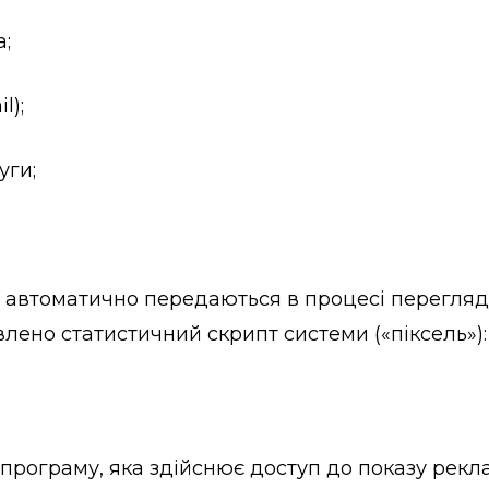
а;
l);
уги;
які автоматично передаються в процесі перегля
овлено статистичний скрипт системи («піксель»):
програму, яка здійснює доступ до показу рекла