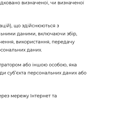
едковано визначеної, чи визначеної
рацій), що здійснюються з
альними даними, включаючи збір,
учення, використання, передачу
рсональних даних.
стратором або іншою особою, яка
ди суб’єкта персональних даних або
через мережу Інтернет та