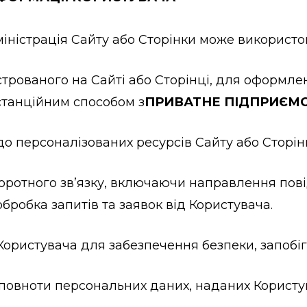
міністрація Сайту або Сторінки може використо
реєстрованого на Сайті або Сторінці, для оформл
станційним способом з
ПРИВАТНЕ ПІДПРИЄМС
 до персоналізованих ресурсів Сайту або Сторін
зворотного зв’язку, включаючи направлення по
обробка запитів та заявок від Користувача.
 Користувача для забезпечення безпеки, запобі
а повноти персональних даних, наданих Користу